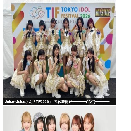
Juice=Juiceさん「TIF2026」で1位獲得ｷﾀ━━━━(ﾟ∀ﾟ)━━━━!!