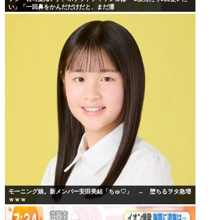
い」「一回鼻をかんだだけだと、まだ濡
モーニング娘。新メンバー安田美結「ちゅ♡」 ← 堕ちるヲタ急増
ｗｗｗ