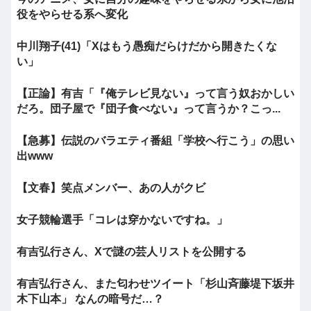
役をやらせる系へ変化
中川翔子(41)「Xはもう愚痴だらけだから開きたくな
い」
【正論】有吉「『俺テレビ見ない』って言う奴おかしい
だろ。団子屋で『団子食べない』って言うか？こっ...
【急募】伝説のバラエティ番組「学校へ行こう」の思い
出www
【文春】笑点メンバー、あの人がクビ
女子競輪選手「コレは穿かないですね。」
有吉弘行さん、Xで謎の芸人リストを公開する
有吉弘行さん、また匂わせツイート「杉山斉藤堤下坂井
木下山本」 なんの暗号だ…？