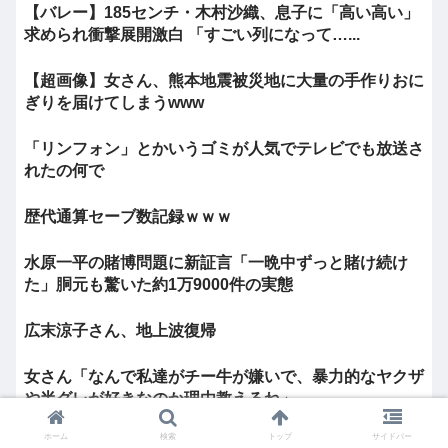
【バレー】185センチ・木村沙織、息子に「高い高い」
求められ衝撃展開激白 「すごい列になって…...
【超画像】女さん、熊本地震被災地に大量の手作りおに
ぎりを届けてしまうwww
「リンフォン」とかいうゴミが人気でテレビでも放送さ
れたの何で
歴代通算セーブ数記録ｗｗｗ
水原一平の賭博問題に新証言「一晩中ずっと賭け続け
た」胴元も驚いた約1万9000件の実態
広末涼子さん、地上波復帰
女さん「なんで私達がチー牛が嫌いで、暴力的なヤクザ
や半グレが好きなのか理由教えるね」
ホーム
検索
トップ
サイドバー
最近の大谷は怠慢プレーが多いように見える