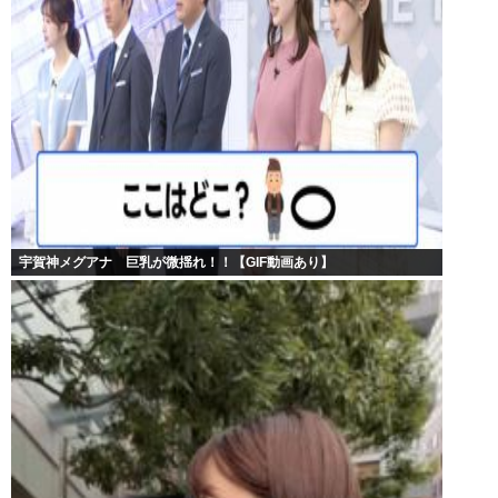
宇賀神メグアナ 巨乳が微揺れ！！【GIF動画あり】