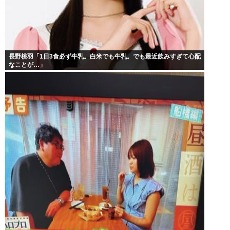
長野桃羽「1日3食必ず牛乳。白米でも牛乳。でも最近飲みすぎて心配
なことが…」