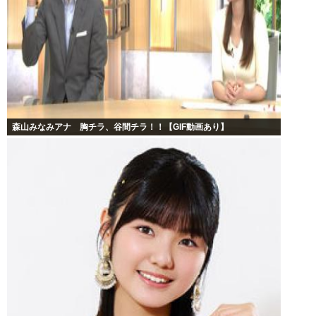
森山みなみアナ 胸チラ、谷間チラ！！【GIF動画あり】