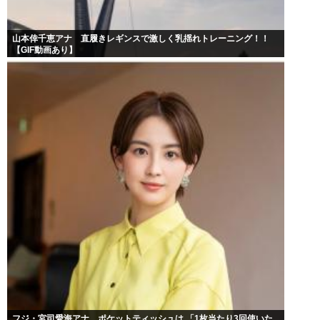
山本倖千恵アナ 直履きレギンスで激しく乳揺れトレーニング！！
【GIF動画あり】
フジ・宮司愛海アナ、ポケットティッシュは 「1枚当たり3回使いた