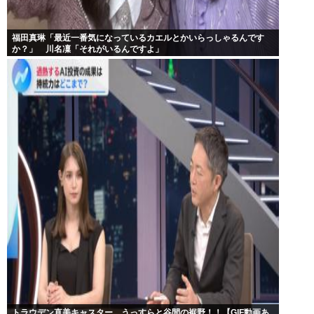
福田真琳「最近一番気になっているカエルとかいらっしゃるんです
か？」 川名凜「それがいるんですよ」
トラウデン直美キャスター うっすらと谷間の裾野！！【GIF動画あ