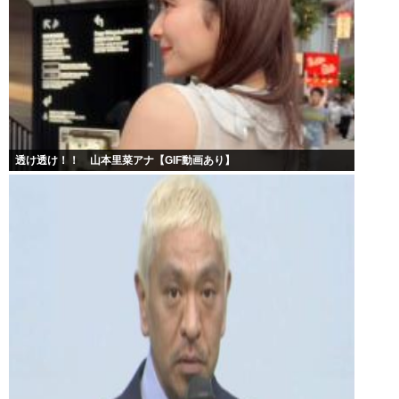
透け透け！！ 山本里菜アナ【GIF動画あり】