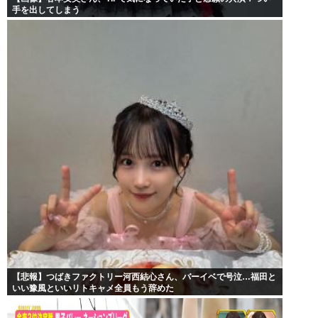
手を出してしまう
【悲報】つばきファクトリー河西結心さん、バーイベで号泣…福田と
いい豫風といいリトキャメ全員もう辞めた