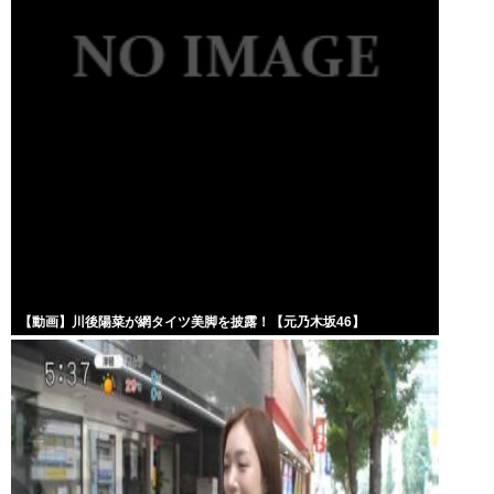
【動画】川後陽菜が網タイツ美脚を披露！【元乃木坂46】