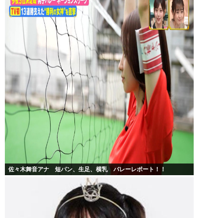
佐々木舞音アナ 短パン、生足、横乳 バレーレポート！！