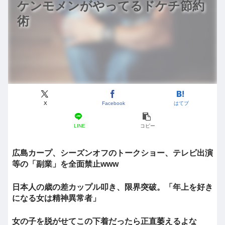
ケンモメンがやってるドケチ節約
術
X
Facebook
はてブ
LINE
コピー
広島カープ、シーズンオフのトークショー、テレビ出演
等の「副業」を全面禁止www
日本人の歳の差カップル叩き、限界突破。「年上を好き
になる女は精神異常者」
女の子を脱がせてこの下着だったら正直萎えるよな