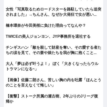
女性「写真取るためロードスターを路駐していたら追突
されました」→ちんさん、なぜか大発狂で女が悪い...
橋本環奈が今田美桜に負けた理由ってなんや？
TWICEの美人ジョンヨン、JYP事務所を退社する
チンギスハン「敵を殺して財産を奪い、その愛する者た
ちの涙を見て、その妻や娘たちを我が胸に抱くこと...
大人「夢は必ず叶うよ！」 ぼく「大きくなったらウル
トラマンになる~」
【画像】佐藤二朗さん、苦しい胸の内を吐露「ほんとう
のことを言えなくて悔しい」
【衝撃】ストーク所属の瀬古樹、2年ぶりのJリーグ復
帰か