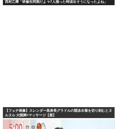
西村乙輝「研修生同期だよ ✨7人揃った時涙出そうになったよね」
【フェチ画像】スレンダー高身長グラドルの競泳水着を切り刻むとヌ
ルヌル 大開脚×マッサージ【鹿】