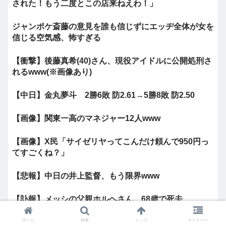
された！もう二度とこの店来ねえわ！」
ジャンポケ斎藤の意見を誰も信じずにエッヂ全体が女を
信じる空気感、怖すぎる
【衝撃】後藤真希(40)さん、現役アイドルに公開処刑さ
れるwww(※画像あり)
【中日】金丸夢斗 2勝6敗 防2.61→5勝8敗 防2.50
【画像】関東一高のマネジャー12人www
【画像】X民「サイゼリヤってこんだけ頼んで950円っ
てすごくね？」
【悲報】中日の井上監督、もう限界www
【訃報】メッシの父親ホルヘさん、68歳で死去...
ホーム
検索
トップ
サイドバー
【動画】イロモネアのやす子www