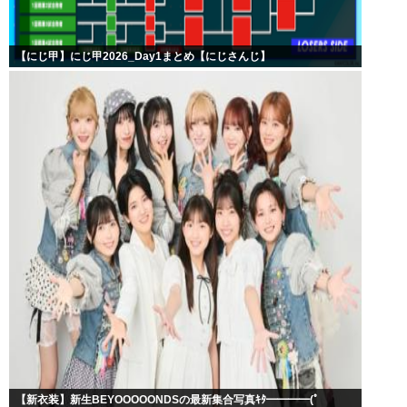
【にじ甲】にじ甲2026_Day1まとめ【にじさんじ】
【新衣装】新生BEYOOOOONDSの最新集合写真ｷﾀ━━━━(ﾟ