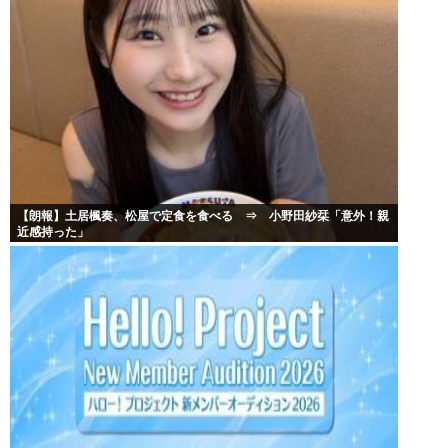
【朗報】土居楓奏、松屋で定食を食べる ⇒ 小野田紗栞「意外！親
近感持った」