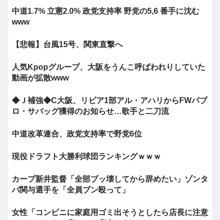
中道1.7% 立憲2.0% 政党支持率 野党の5,6 番手に沈む
www
【悲報】台風15号、関東直撃へ
人気Kpopグループ、大阪をうんこ呼ばわれりしていた
動画が拡散www
◆Ｊ補強◆C大阪、リビア1部アル・アハリからFWパブ
ロ・サバッグ獲得のお知らせ…歌手と二刀流
中道改革連合、政党支持率で野党6位
現役ドラフト大勝利球団ランキングｗｗｗ
カープ新井監督「全部ブッ壊してから辞めたい」ゾンタ
バ関与選手を「全員ブン殴って」
女性「コンビニに家庭用ゴミ出そうとしたら店長に注意