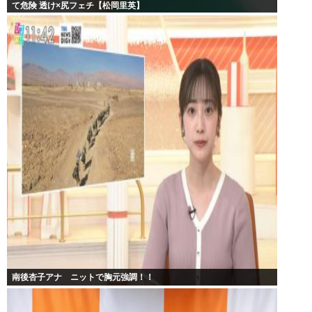
て危険 透け×尻フェチ【松岡里英】
南後杏子アナ ニットで胸元強調！！