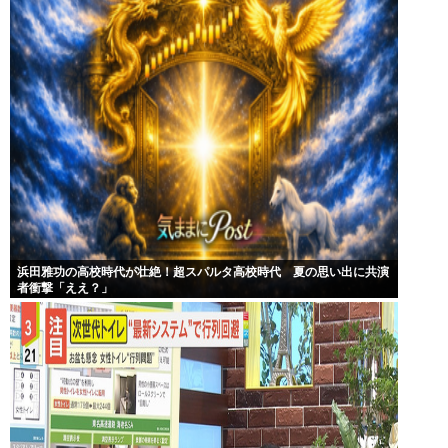
浜田雅功の高校時代が壮絶！超スパルタ高校時代 夏の思い出に共演
者衝撃「ええ？」