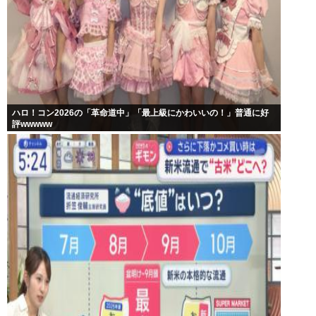
ハロ！コン2026の「革命道中」「最上級にかわいいの！」普通に好
評wwwww