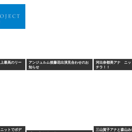
史上最高のリー
アンジュルム後藤花出演見合わせのお
河出奈都美アナ ニッ
知らせ
チラ！！
タニットでボデ
三山賀子アナと森山み