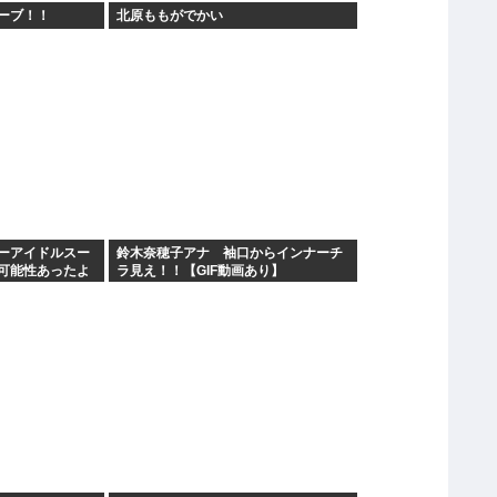
ーブ！！
北原ももがでかい
ーアイドルスー
鈴木奈穂子アナ 袖口からインナーチ
可能性あったよ
ラ見え！！【GIF動画あり】