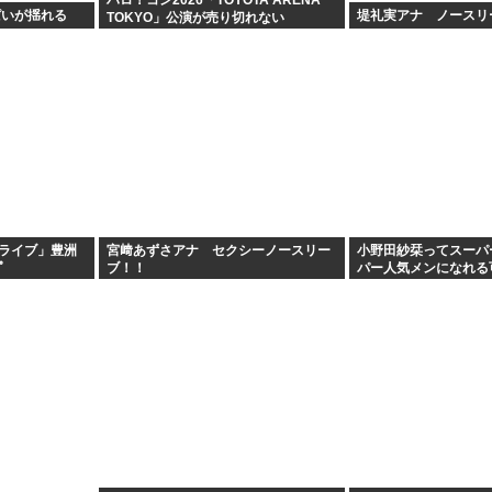
ハロ！コン2026「TOYOTA ARENA
ぱいが揺れる
堤礼実アナ ノースリ
TOKYO」公演が売り切れない
ましライブ」豊洲
宮﨑あずさアナ セクシーノースリー
小野田紗栞ってスーパ
ﾟ
ブ！！
パー人気メンになれる
な？