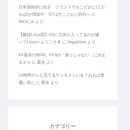
日米英独伊に続き、フランスでもこどおじ(こど
おば)が増加中 G7は大こどおじ時代へ
に
MiCA_m
より
【嫌儲Linux部】OSに広告が入ってるのが嫌
い？Linuxへようこそ🐧
に
VegaZone
より
FF最高のBGM、FF9の「独りじゃない」に決ま
るｗｗ
に
匿名
より
24時間テレビ見てるケンモメンいる？おれは普
通に寝た
に
匿名
より
カテゴリー