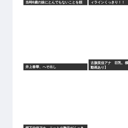
当時8歳の妹にとんでもないことを頼
ィラインくっきり！！
む
古旗笑佳アナ 巨乳、横
井上春華、へそ出し
動画あり】