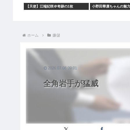
【天使】江端妃咲＠奇跡の1枚
小野田華凛ちゃんの魅
ホーム
嫌儲
2026.07.08 09:01
全角岩手が猛威