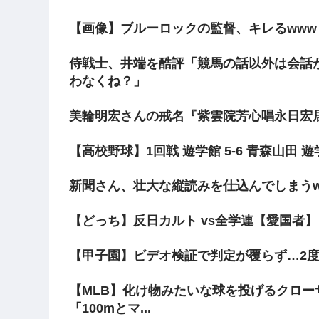
【画像】ブルーロックの監督、キレるwww
侍戦士、井端を酷評「競馬の話以外は会話
わなくね？」
美輪明宏さんの戒名『紫雲院芳心唱永日宏
【高校野球】1回戦 遊学館 5-6 青森山田
新聞さん、壮大な縦読みを仕込んでしまうw
【どっち】反日カルト vs全学連【愛国者】
【甲子園】ビデオ検証で判定が覆らず…2
【MLB】化け物みたいな球を投げるクロー
「100mとマ...