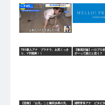
TBS新人アナ ブラチラ、お尻くっき
【徹底討論】ハロプロ
り、Y字開脚！！
ダーって誰だと思う？
【悲報】「お兄」こと橋田歩果の兄、
浦野芽良アナ ピタピ