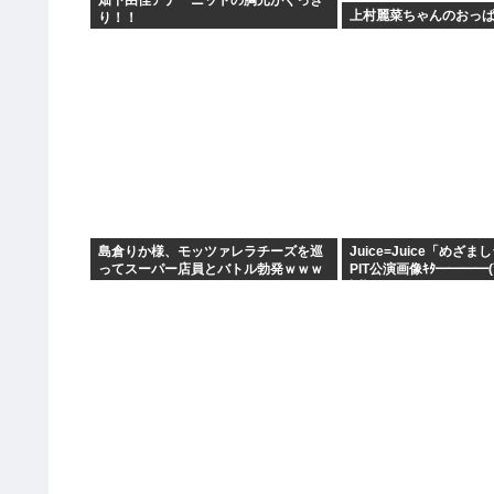
畑下由佳アナ ニットの胸元がくっき
上村麗菜ちゃんのおっ
り！！
島倉りか様、モッツァレラチーズを巡
Juice=Juice「めざ
ってスーパー店員とバトル勃発ｗｗｗ
PIT公演画像ｷﾀ━━━━(
∀ﾟ)━━━━!!