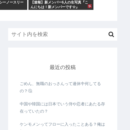
シーノースリー
【速報】新メンバー6人の生写真『こ
んにちは！新メンバーです☆』
最近の投稿
ごめん、無職のおっさんって連休中何してる
の？🤔
中国や韓国には日本でいう侍や忍者にあたる存
在っていたの？
ケンモメンってフローに入ったことある？俺は