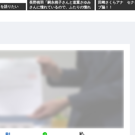
長野桃羽「嗣永桃子さんと道重さゆみ
田﨑さくらアナ セク
力を語りたい
さんに憧れているので、ふたりの憧れ
ブ脇！！
の部分をぎゅっと集めた存在になり