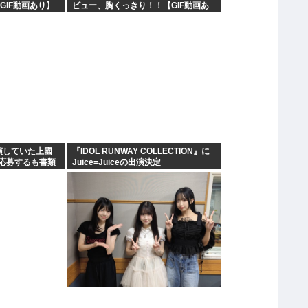
GIF動画あり】
ビュー、胸くっきり！！【GIF動画あ
り】
演していた上國
『IDOL RUNWAY COLLECTION』に
応募するも書類
Juice=Juiceの出演決定