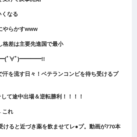
いくなる
にやらかすwww
し格差は主要先進国で最小
ﾟ∀ﾟ)━━━━!!
で汗を流す日々！ベテランコンビを待ち受けるプ
そして途中出場＆逆転勝利！！！！
←これ
受けると近づき薬を飲ませてレ●プ。動画が770本