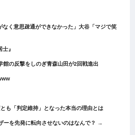
がなく意思疎通ができなかった」大谷「マジで笑
居士』
 遊学館の反撃をしのぎ青森山田が2回戦進出
ww
度とも「判定維持」となった本当の理由とは
ザーを先発に転向させないのはなんで？ →