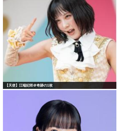
【天使】江端妃咲＠奇跡の1枚