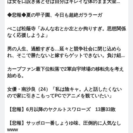
は女を口説き落とせば自分はキレイな体のまま大金...
◆悲報◆夏の甲子園、今日も超絶ガララーガ
ぺこぱ松蔭寺「みんな右とか左とか拘りすぎ。思想関係
なく応援しようよ」
男の人生、過酷すぎる…延々と競争社会に閉じ込めら
れ、そこで勝たないと嫁すらゲットできない。負け組...
カープファン最下位転落で2軍由宇球場の移転先を考え
始める。
女優・南沙良（24）「私は陰キャ。人と話したくない
ので家に引きこもってPCでアニメを観ていたい」
【悲報】6月以降のヤクルトスワローズ 13勝33敗
【悲報】サッポロ一番しょうゆ味、圧倒的に人気なし
www