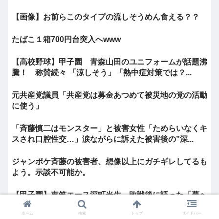
【画像】お前らこのタイプの流しそうめん食える？？
たばこ１箱700円台突入へwww
【高校野球】甲子園 青森山田のユニフォームが話題沸
騰！ 称賛続々 「涼しそう」「熱中症対策では？...
元共産党議員「共産党は募金あつめて被災地の党の活動
に使う」
「斉藤慎二はモンスター」と被害女性「ためらいなくキ
スされ口腔性交…」涙ながらに訴えた被害後の”深...
ジャンポケ斉藤の被害者、想像以上にガチギレしてるも
よう。示談不可能か。
【甲子園】東筑エース深町光生、敗戦後に語った「夢へ
の通過点」 文武両道の伝統背負いプロへの挑戦へ
ホーム
検索
トップ
サイドバー