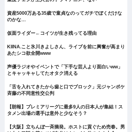
資産5000万ある35歳で童貞なのってガチでぼくだけな
のかな…
仮面ライダー←コイツが生き残ってる理由
KIINA.こと氷川きよしさん、ライブを前に興奮が高まり
あたシコ欲全開www
声優ラジオやイベントで「下手な芸人より面白いww」
とキャッキャしてたオタク消える
「舌を入れてきたから歯と口でブロック」元ジャンポケ
斉藤の不同意性交公判
【朗報】プレミアリーグに最多9人の日本人が集結！ス
タメン出場の選手は意外と少なそう？
【大阪】立ちんぼ一斉摘発。ホストに貢ぐため売春。男