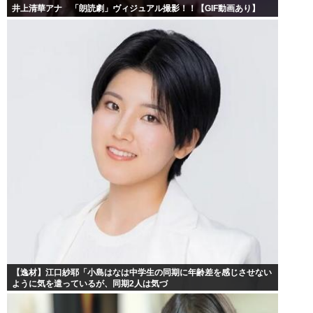
井上清華アナ 「朗読劇」ヴィジュアル撮影！！【GIF動画あり】
【逸材】江口紗耶「小島はなは中学生の同期に年齢差を感じさせない
ように気を遣っているが、同期2人は気づ