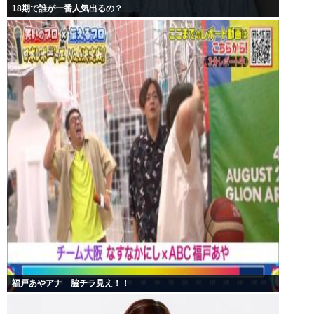
18期で誰が一番人気出るの？
福戸あやアナ 脇チラ見え！！