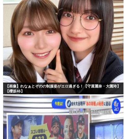
【画像】れなぁとぞのの制服姿がエロ過ぎる！【守屋麗奈・大園玲】
【櫻坂46】