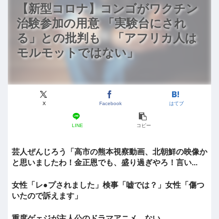
【新型コロナ】コンゴがワクチン
治験参加の用意 「実験台にされ
る」との批判も 「アフリカ人は
モルモットではない」
X
Facebook
はてブ
LINE
コピー
芸人ぜんじろう「高市の熊本視察動画、北朝鮮の映像か
と思いましたわ！金正恩でも、盛り過ぎやろ！言い...
女性「レ●プされました」検事「嘘では？」女性「傷つ
いたので訴えます」
重度ゲェジが主人公のドラマアニメ、ない