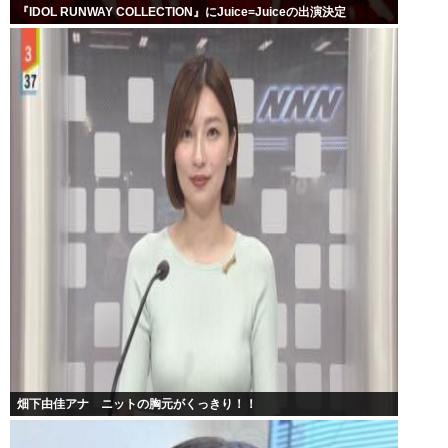
『IDOL RUNWAY COLLECTION』にJuice=Juiceの出演決定
畑下由佳アナ ニットの胸元がくっきり！！