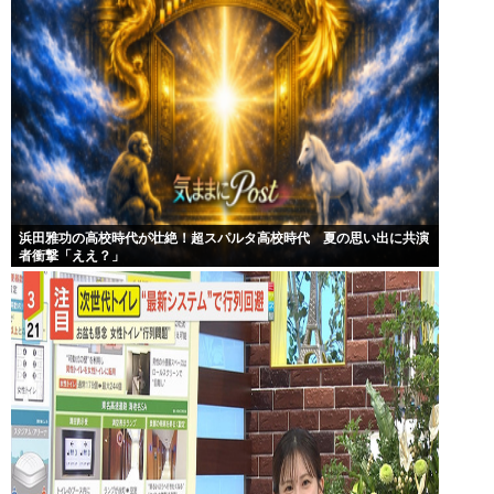
浜田雅功の高校時代が壮絶！超スパルタ高校時代 夏の思い出に共演
者衝撃「ええ？」