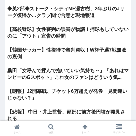
◆英2部◆ストーク・シティMF瀬古樹、2年ぶりのJリ
ーグ復帰か…クラブ間で合意と現地報道
【高校野球】女性審判の誤審が物議！捕球もしていない
のに「アウト」宣告の瞬間
【韓国サッカー】性接待で審判買収！W杯予選7戦無敗
の裏側
桑田「女呼んで揉んで抱いていい気持ち～」「あれはマ
ンピーのGスポット」これ女のファンはどういう気...
【朗報】J2開幕戦、チケット6万超えが発券「見間違い
じゃない？」
【悲報】 中日・井上監督、頭部に前方後円墳が発見さ
れる
【感動】中居正広「ひそかに被災地支援」か「誰にも知
ホーム
検索
トップ
サイドバー