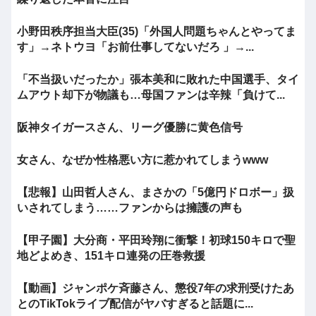
小野田秩序担当大臣(35)「外国人問題ちゃんとやってま
す」→ネトウヨ「お前仕事してないだろ 」→...
「不当扱いだったか」張本美和に敗れた中国選手、タイ
ムアウト却下が物議も…母国ファンは辛辣「負けて...
阪神タイガースさん、リーグ優勝に黄色信号
女さん、なぜか性格悪い方に惹かれてしまうwww
【悲報】山田哲人さん、まさかの「5億円ドロボー」扱
いされてしまう……ファンからは擁護の声も
【甲子園】大分商・平田玲翔に衝撃！初球150キロで聖
地どよめき、151キロ連発の圧巻救援
【動画】ジャンポケ斉藤さん、懲役7年の求刑受けたあ
とのTikTokライブ配信がヤバすぎると話題に...