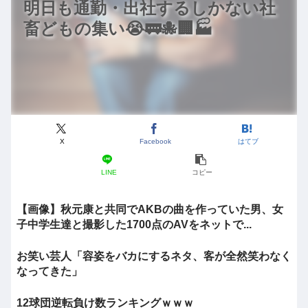
明日も通勤・出社するしかない社
畜どもの集い😭🚃🐙🏢🏭
X
Facebook
はてブ
LINE
コピー
【画像】秋元康と共同でAKBの曲を作っていた男、女
子中学生達と撮影した1700点のAVをネットで...
お笑い芸人「容姿をバカにするネタ、客が全然笑わなく
なってきた」
12球団逆転負け数ランキングｗｗｗ