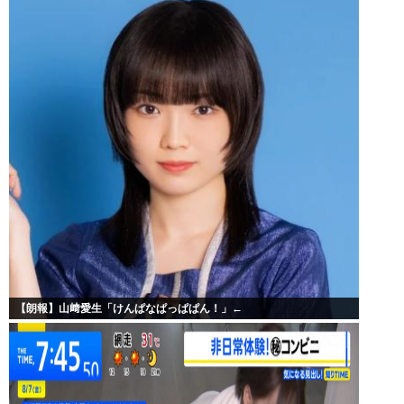
【朗報】山﨑愛生「けんぱなぱっぱぱん！」←