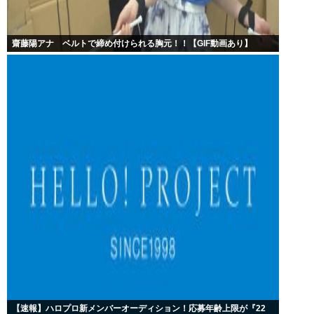
齋藤陽アナ ベルトで締め付けられる胸元！！【GIF動画あり】
【速報】ハロプロ新メンバーオーディション！応募年齢上限が『22