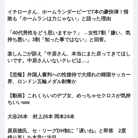
イチローさん、ホームランダービーで7本の豪快弾！惜
敗も「ホームランは力じゃない」と語った理由
「40代男性をどう思いますか？」 →女性7割「嫌い、気
持ち悪い」3割「知った事ではない」と回答。
楽しんごが訴え「中居さん、本当にまた戻ってきてほし
いです。中居さんいないテレビは…」
【悲報】外国人審判への性接待で大揺れの韓国サッカー
界、ロンドン五輪メダル剝奪か
【動画】これくらいのデブ女、めっちゃセクロスが気持
ちいいww
大谷26本 村上26本 岡本24本
原辰徳氏、セ・リーグDH制に「遅いね」と即答 2度
繰り返した本音に注目