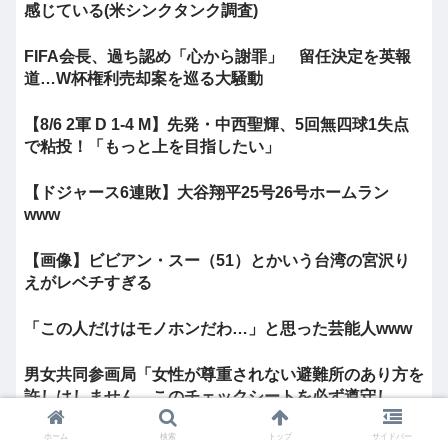
感じている(米シンクタンク調査)
FIFA会長、過ち認め「心から謝罪」 留任決定を英報
道…W杯権利売却案を巡る大騒動
【8/6 2軍 D 1-4 M】先発・中西聖輝、5回無四球1失点
で粘投！「もっと上を目指したい」
【ドジャース6連敗】大谷翔平25号26号ホームラン
www
【画像】ビビアン・スー（51）とかいう台湾の宮沢り
えがレベチすぎる
「この人だけはモノホンだわ…」と思った芸能人www
男女共同参画局「女性が尊重されない避難所のあり方を
許しはしません、このチェックシートを必ず遵守し...
ホーム
検索
トップ
サイドバー
【高市】高市「非核三原則は邪魔」原爆式典での高市