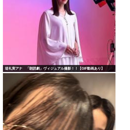
堤礼実アナ 「朗読劇」ヴィジュアル撮影！！【GIF動画あり】