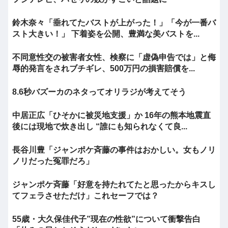
鈴木奈々「垂れてたバストが上がった！」「今が一番バ
スト大きい！」 下着姿を公開、豊満な美バストを...
不同意性交の被害者女性、検察に「虚偽申告では」と侮
辱的発言をされブチギレ、500万円の損害賠償を...
8.6秒バズーカのネタってオリラジが考えてそう
中居正広「ひそかに被災地支援」か 16年の熊本地震直
後には現地で炊き出し “誰にも知られなくて良...
長谷川豊「ジャンポケ斉藤の事件はおかしい。女もノリ
ノリだった冤罪だろ」
ジャンポケ斉藤「好意を持たれてたと思ったからキスし
てフェラさせただけ」これセーフでは？
55歳・大久保佳代子”現在の性欲”について衝撃告白