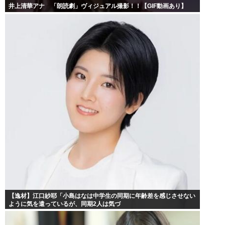
井上清華アナ 「朗読劇」ヴィジュアル撮影！！【GIF動画あり】
【逸材】江口紗耶「小島はなは中学生の同期に年齢差を感じさせない
ように気を遣っているが、同期2人は気づ