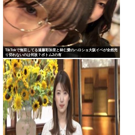
TikTokで無双してる遠藤彩加里と林仁愛のハロショ大阪イベが全然売
り切れないのは何故？ボトム2の有