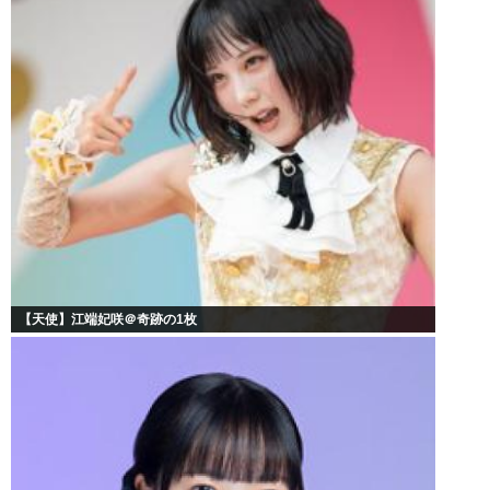
【天使】江端妃咲＠奇跡の1枚