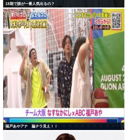
18期で誰が一番人気出るの？
福戸あやアナ 脇チラ見え！！