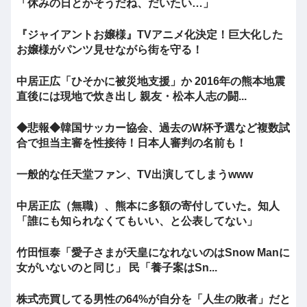
「休みの日とかそうだね、だいたい…」
『ジャイアントお嬢様』TVアニメ化決定！巨大化した
お嬢様がパンツ見せながら街を守る！
中居正広「ひそかに被災地支援」か 2016年の熊本地震
直後には現地で炊き出し 親友・松本人志の闘...
◆悲報◆韓国サッカー協会、過去のW杯予選など複数試
合で担当主審を性接待！日本人審判の名前も！
一般的な任天堂ファン、TV出演してしまうwww
中居正広（無職）、熊本に多額の寄付していた。知人
「誰にも知られなくてもいい、と公表してない」
竹田恒泰「愛子さまが天皇になれないのはSnow Manに
女がいないのと同じ」 民「養子案はSn...
株式売買してる男性の64%が自分を「人生の敗者」だと