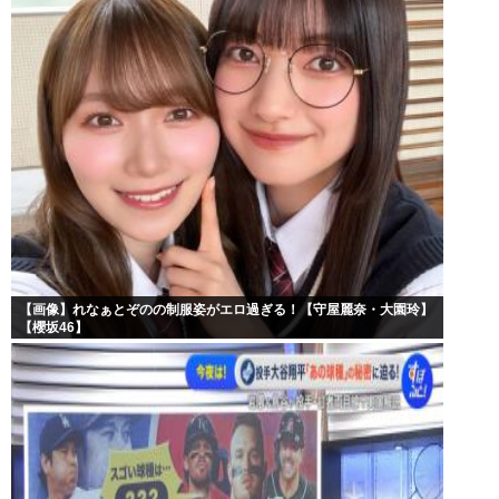
【画像】れなぁとぞのの制服姿がエロ過ぎる！【守屋麗奈・大園玲】
【櫻坂46】