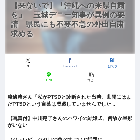
【来ないで】「沖縄への来県自粛
を」 玉城デニー知事が異例の要
請 県民にも不要不急の外出自粛
求める
X
Facebook
はてブ
LINE
コピー
渡邊渚さん「私がPTSDと診断された当時、世間にはま
だPTSDという言葉は浸透していませんでした...
【写真付】中川翔子さんのハワイの結婚式、何故か旦那
がいない
フジテレビ、パセリの数がすごいと話題に