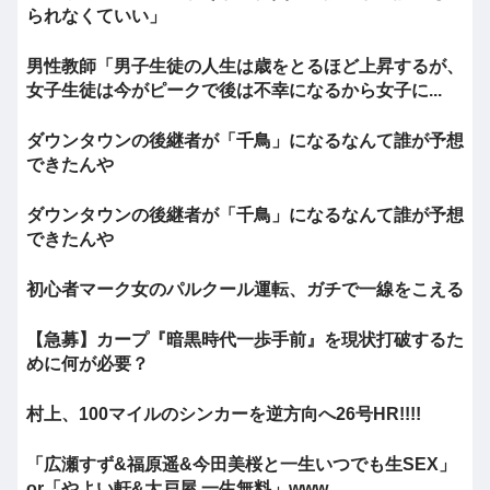
られなくていい」
男性教師「男子生徒の人生は歳をとるほど上昇するが、
女子生徒は今がピークで後は不幸になるから女子に...
ダウンタウンの後継者が「千鳥」になるなんて誰が予想
できたんや
ダウンタウンの後継者が「千鳥」になるなんて誰が予想
できたんや
初心者マーク女のパルクール運転、ガチで一線をこえる
【急募】カープ『暗黒時代一歩手前』を現状打破するた
めに何が必要？
村上、100マイルのシンカーを逆方向へ26号HR!!!!
「広瀬すず&福原遥&今田美桜と一生いつでも生SEX」
or「やよい軒&大戸屋 一生無料」www