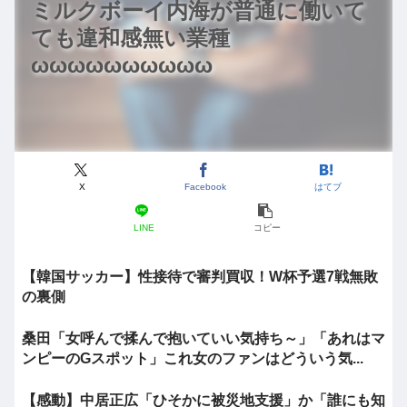
ミルクボーイ内海が普通に働いて
ても違和感無い業種
ωωωωωωωωωω
X
Facebook
はてブ
LINE
コピー
【韓国サッカー】性接待で審判買収！W杯予選7戦無敗
の裏側
桑田「女呼んで揉んで抱いていい気持ち～」「あれはマ
ンピーのGスポット」これ女のファンはどういう気...
【感動】中居正広「ひそかに被災地支援」か「誰にも知