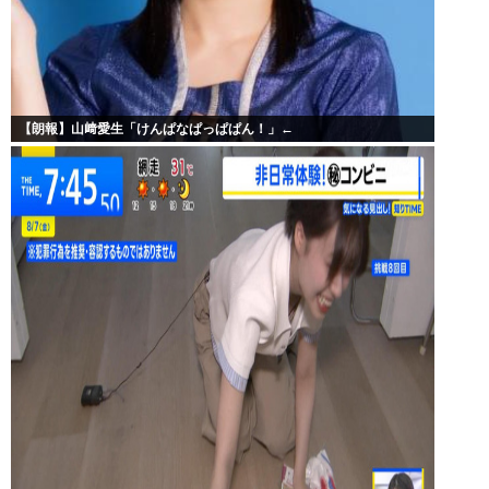
【朗報】山﨑愛生「けんぱなぱっぱぱん！」←