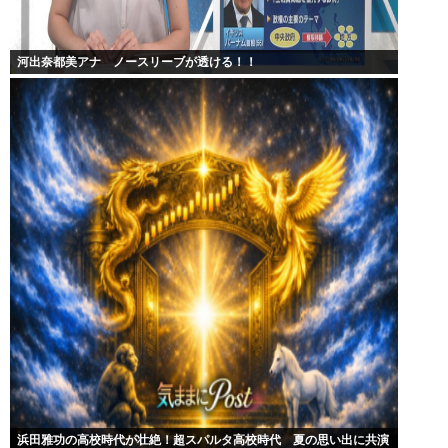
河出奈都美アナ ノースリーブが透ける！！
浜田雅功の高校時代が壮絶！超スパルタ高校時代 夏の思い出に共演