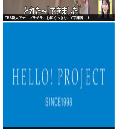
TBS新人アナ ブラチラ、お尻くっきり、Y字開脚！！