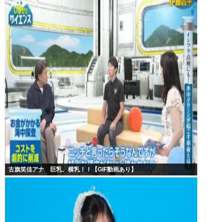
古旗笑佳アナ 巨乳、横乳！！【GIF動画あり】