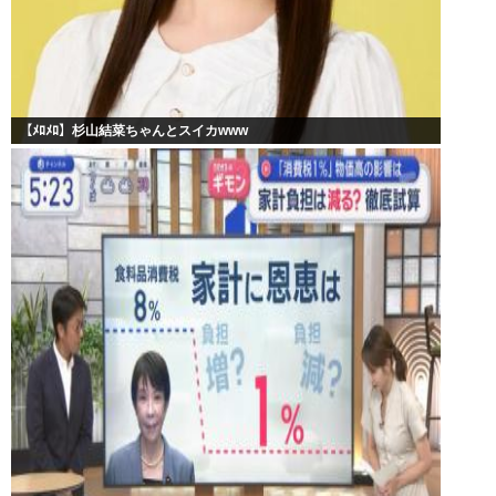
【ﾒﾛﾒﾛ】杉山結菜ちゃんとスイカwww