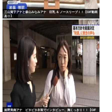
三山賀子アナと森山みなみアナ 巨乳 ＆ ノースリーブ！！【GIF動画
あり】
姫野美南アナ ピタピタ衣装でインタビュー、胸くっきり！！【GIF