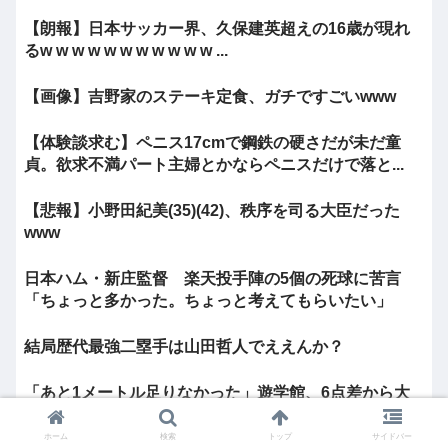
【朗報】日本サッカー界、久保建英超えの16歳が現れ
るw w w w w w w w w w w ...
【画像】吉野家のステーキ定食、ガチですごいwww
【体験談求む】ペニス17cmで鋼鉄の硬さだが未だ童
貞。欲求不満パート主婦とかならペニスだけで落と...
【悲報】小野田紀美(35)(42)、秩序を司る大臣だった
www
日本ハム・新庄監督 楽天投手陣の5個の死球に苦言
「ちょっと多かった。ちょっと考えてもらいたい」
結局歴代最強二塁手は山田哲人でええんか？
「あと1メートル足りなかった」遊学館、6点差から大
逆転目前も…11年ぶり甲子園で惜敗
ホーム
検索
トップ
サイドバー