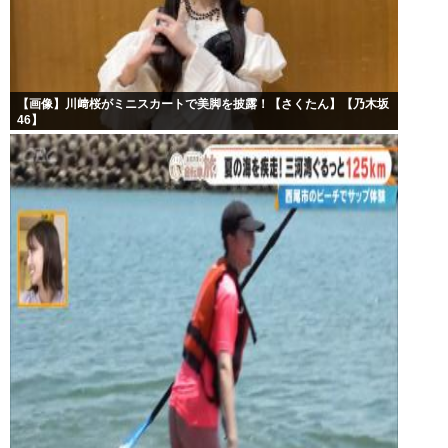
【画像】川﨑桜がミニスカートで美脚を披露！【さくたん】【乃木坂
46】