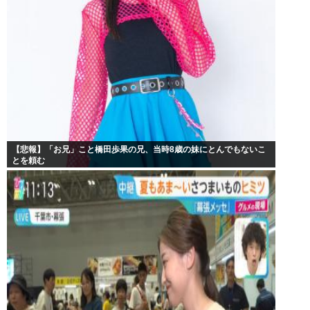
【悲報】「お兄」こと橋田歩果の兄、当時8歳の妹にとんでもないこ
とを頼む