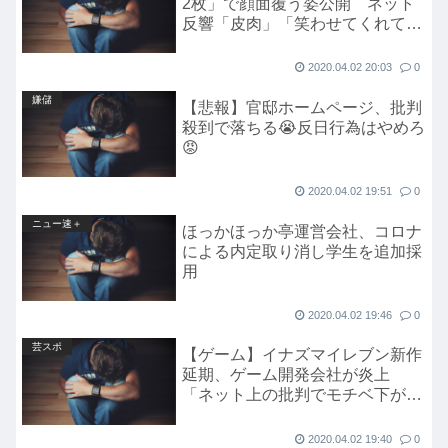
2枚」で顔面覆う姿公開 ネット
反響「皮肉」「笑わせてくれてあ
りがとう」
2020.04.02 20:03
0
嫌儲
【悲報】官邸ホームページ、批判
殺到で落ちる😭反日行為はやめろ
😡
2020.04.02 19:51
0
ニュー速＋
ほっかほっか亭運営会社、コロナ
による内定取り消し学生を追加採
用
2020.04.02 19:46
0
芸スポ
【ゲーム】イナズマイレブン新作
延期、ゲーム開発会社が炎上
「ネット上の批判でモチベ下が
り、開発が遅れ」とブログに記載
2020.04.02 19:40
0