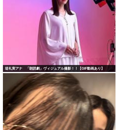
堤礼実アナ 「朗読劇」ヴィジュアル撮影！！【GIF動画あり】