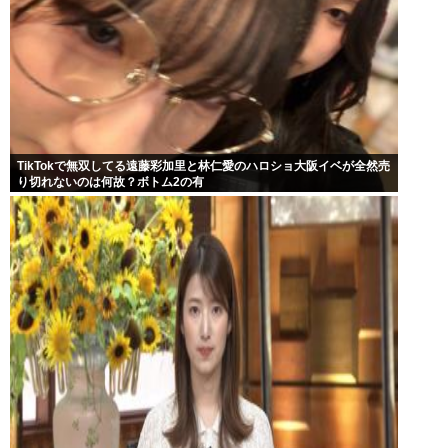
TikTokで無双してる遠藤彩加里と林仁愛のハロショ大阪イベが全然売
り切れないのは何故？ボトム2の有