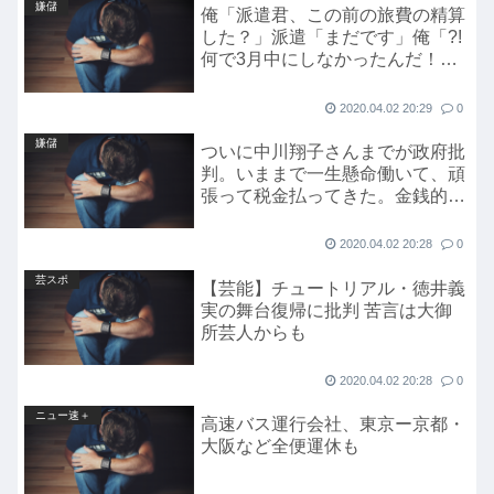
嫌儲
俺「派遣君、この前の旅費の精算
した？」派遣「まだです」俺「?!
何で3月中にしなかったんだ！年
度と費用が合わないじゃない
か！」
2020.04.02 20:29
0
嫌儲
ついに中川翔子さんまでが政府批
判。いままで一生懸命働いて、頑
張って税金払ってきた。金銭的な
補償しろ
2020.04.02 20:28
0
芸スポ
【芸能】チュートリアル・徳井義
実の舞台復帰に批判 苦言は大御
所芸人からも
2020.04.02 20:28
0
ニュー速＋
高速バス運行会社、東京ー京都・
大阪など全便運休も