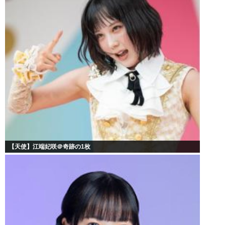
【天使】江端妃咲＠奇跡の1枚