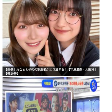
【画像】れなぁとぞのの制服姿がエロ過ぎる！【守屋麗奈・大園玲】
【櫻坂46】