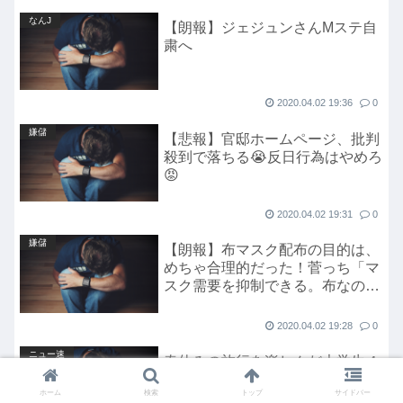
なんJ
【朗報】ジェジュンさんMステ自
粛へ
2020.04.02 19:36
0
嫌儲
【悲報】官邸ホームページ、批判
殺到で落ちる😭反日行為はやめろ
😡
2020.04.02 19:31
0
嫌儲
【朗報】布マスク配布の目的は、
めちゃ合理的だった！菅っち「マ
スク需要を抑制できる。布なので
洗えば何度も使えるんだよなぁ」
2020.04.02 19:28
0
ニュー速
春休みの旅行を楽しんだ大学生４
４人が新型コロナ感染 政権の自
ホーム
検索
トップ
サイドバー
粛勧告を無視 米テキサス州