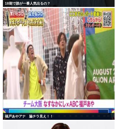
18期で誰が一番人気出るの？
福戸あやアナ 脇チラ見え！！