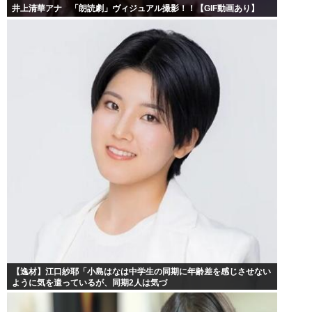
井上清華アナ 「朗読劇」ヴィジュアル撮影！！【GIF動画あり】
【逸材】江口紗耶「小島はなは中学生の同期に年齢差を感じさせない
ように気を遣っているが、同期2人は気づ