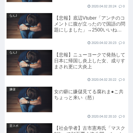
2020.04.02 20:24
0
なんJ
【悲報】底辺Vtuber「アンチのコ
メントに腹が立ったので国語の問
題にしました」→2500いいね
10000RT
2020.04.02 20:23
0
なんJ
【悲報】ニューヨークで発熱して
日本に帰国し炎上した女、成りす
まされ更に大炎上
2020.04.02 20:22
0
嫌儲
女の癖に嫌儲見てる腐れま●こ共
ちょっと来い（怒）
2020.04.02 20:10
0
芸スポ
【社会学者】古市憲寿氏「マスク